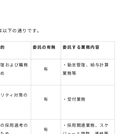
は以下の通りです。
目的
委託の有無
委託する業務内容
管理および職務
・勤怠管理、給与計算
有
ため
業務等
ュリティ対策の
有
・受付業務
者の採用選考の
・採用関連業務、スケ
有
のため
ジュール調整、連絡等