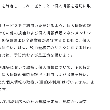
ーを制定し、これに従うことで個人情報を適切に取
社サービスをご利用いただけるよう、個人情報の取
針その他の規範および個人情報保護マネジメントシ
001）を役員および全従業員が遵守するとともに、個人
の漏えい、滅失、毀損破壊等のリスクに対する社内
全対策、予防策および是正策を講じます。
管理等において取扱う個人情報について、予め特定
、個人情報の適切な取得・利用および提供を行い、
た個人情報の取扱い(目的外利用)は行いません。ま
ます。
よび相談対応への社内規程を定め、迅速かつ誠実に