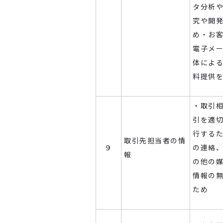
タ分析
究や開
め・お
電子メ
体によ
料提供
・取引
引を適
行する
取引先担当者の情
９
の連絡
報
の他の
情報の
ため