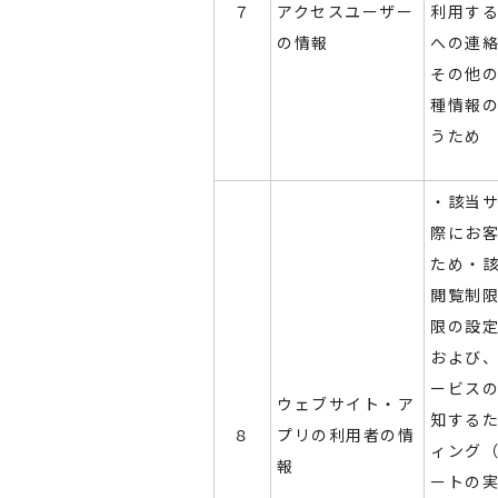
７
アクセスユーザー
利用す
の情報
への連
その他
種情報
うため
・該当
際にお
ため・
閲覧制
限の設
および
ービス
ウェブサイト・ア
知する
８
プリの利用者の情
ィング
報
ートの