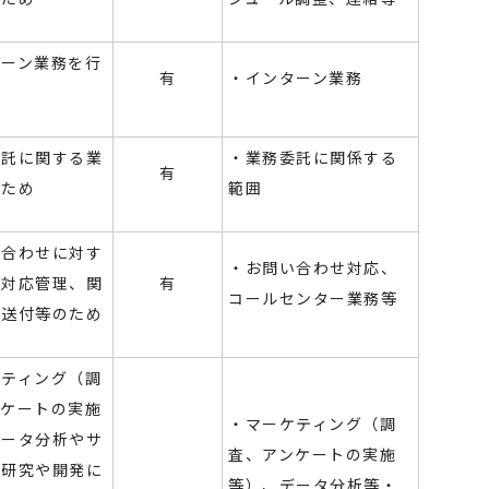
ターン業務を行
有
・インターン業務
委託に関する業
・業務委託に関係する
有
うため
範囲
い合わせに対す
・お問い合わせ対応、
、対応管理、関
有
コールセンター業務等
の送付等のため
ケティング（調
ンケートの実施
・マーケティング（調
データ分析やサ
査、アンケートの実施
の研究や開発に
等）、データ分析等・