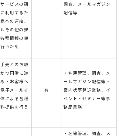
やサービスの研
調査、メールマガジン
発に利用するた
配信等
客様への連絡、
ールその他の媒
る各種情報の無
を行うため
相手先とのお取
切かつ円滑に遂
・名簿管理、調査、メ
ため・お客様へ
ールマガジン配信等・
、電子メールそ
有
案内状等発送業務、イ
媒体による各種
ベント・セミナー等事
無料提供を行う
務局業務
・名簿管理、調査、メ