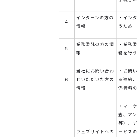
インターンの方の
・イン
４
情報
うため
業務委託の方の情
・業務
５
報
務を行
当社にお問い合わ
・お問
６
せいただいた方の
る連絡
情報
係資料
・マー
査、ア
等）、
ウェブサイトへの
ービス