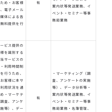
るため・お客様
有
案内状等発送業務、イ
絡、電子メール
ベント・セミナー等事
の媒体による各
務局業務
の無料提供を行
サービス提供の
客様を識別する
該当サービスの
限・利用時間制
定を行うため、
・マーケティング（調
、お客様に本サ
査、アンケートの実施
の利用状況を通
等）、データ分析等・
ため・マーケテ
案内状等発送業務、イ
有
（調査、アンケ
ベント・セミナー等事
実施等）、デー
務局業務・名簿管理、