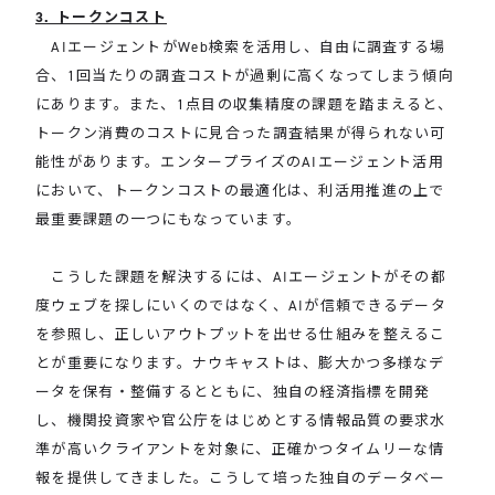
3. トークンコスト
AIエージェントがWeb検索を活用し、自由に調査する場
合、1回当たりの調査コストが過剰に高くなってしまう傾向
にあります。また、1点目の収集精度の課題を踏まえると、
トークン消費のコストに見合った調査結果が得られない可
能性があります。エンタープライズのAIエージェント活用
において、トークンコストの最適化は、利活用推進の上で
最重要課題の一つにもなっています。
こうした課題を解決するには、AIエージェントがその都
度ウェブを探しにいくのではなく、AIが信頼できるデータ
を参照し、正しいアウトプットを出せる仕組みを整えるこ
とが重要になります。ナウキャストは、膨大かつ多様なデ
ータを保有・整備するとともに、独自の経済指標を開発
し、機関投資家や官公庁をはじめとする情報品質の要求水
準が高いクライアントを対象に、正確かつタイムリーな情
報を提供してきました。こうして培った独自のデータベー