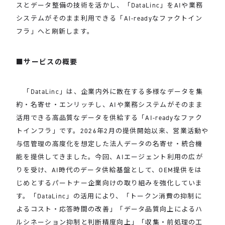
スとデータ整備の技術を活かし、「DataLinc」をAIや業務
システムがそのまま利用できる「AI-readyなファクトイン
フラ」へと刷新します。
サービスの概要
「DataLinc」は、企業内外に散在する多様なデータを集
約・名寄せ・エンリッチし、AIや業務システムがそのまま
活用できる高品質なデータを供給する「AI-readyなファク
トインフラ」です。2026年2月の提供開始以来、営業活動や
与信管理の高度化を想定した法人データの名寄せ・統合機
能を提供してきました。今回、AIエージェント利用の広が
りを受け、AI時代のデータ供給基盤として、OEM提供をは
じめとするパートナー企業向けの取り組みを強化していま
す。「DataLinc」の活用により、「トークン消費の抑制に
よるコスト・応答時間の改善」「データ品質向上によるハ
ルシネーション抑制と判断精度向上」「収集・前処理の工