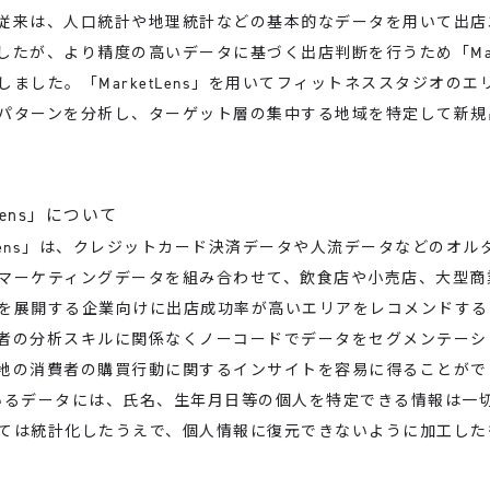
従来は、人口統計や地理統計などの基本的なデータを用いて出店
したが、より精度の高いデータに基づく出店判断を行うため「Marke
しました。「MarketLens」を用いてフィットネススタジオのエ
パターンを分析し、ターゲット層の集中する地域を特定して新規
Lens」について
tLens」は、クレジットカード決済データや人流データなどのオル
マーケティングデータを組み合わせて、飲食店や小売店、大型商
を展開する企業向けに出店成功率が高いエリアをレコメンドする
者の分析スキルに関係なくノーコードでデータをセグメンテーシ
地の消費者の購買行動に関するインサイトを容易に得ることがで
いるデータには、氏名、生年月日等の個人を特定できる情報は一
ては統計化したうえで、個人情報に復元できないように加工した