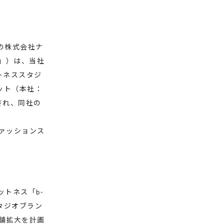
プの株式会社ナ
」）は、当社
トネススタジ
ット（本社：
され、同社の
ァッションス
トネス「b-
スタジオブラン
店舗拡大を計画