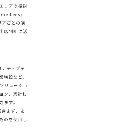
エリアの検討
tLens」
リアごとの購
出店判断に活
タナティブデ
業施設など、
ソリューショ
ョン、集計し
きます。
切含まず、ま
ものを使用し