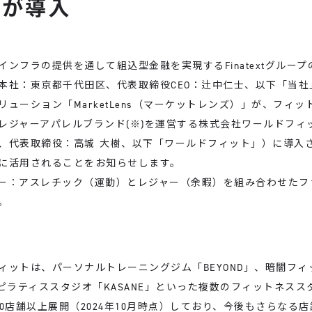
トが導入
ンフラの提供を通して組込型金融を実現するFinatextグルー
本社：東京都千代田区、代表取締役CEO：辻中仁士、以下「当社
リューション「MarketLens（マーケットレンズ）」が、フィッ
レジャーアパレルブランド(※)を運営する株式会社ワールドフィ
、代表取締役：高城 大樹、以下「ワールドフィット」）に導入
に活用されることをお知らせします。
ー：アスレチック（運動）とレジャー（余暇）を組み合わせたフ
。
ットは、パーソナルトレーニングジム「BEYOND」、暗闇フィッ
」、ピラティススタジオ「KASANE」といった複数のフィットネス
70店舗以上展開（2024年10月時点）しており、今後もさらなる