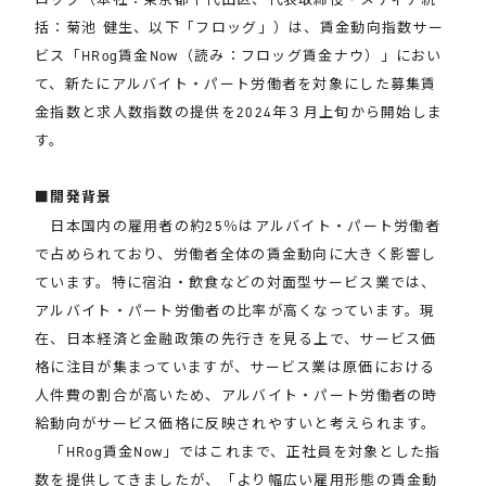
括：菊池 健生、以下「フロッグ」）は、賃金動向指数サー
ビス「HRog賃金Now（読み：フロッグ賃金ナウ）」におい
て、新たにアルバイト・パート労働者を対象にした募集賃
金指数と求人数指数の提供を2024年３月上旬から開始しま
す。
■開発背景
日本国内の雇用者の約25％はアルバイト・パート労働者
で占められており、労働者全体の賃金動向に大きく影響し
ています。特に宿泊・飲食などの対面型サービス業では、
アルバイト・パート労働者の比率が高くなっています。現
在、日本経済と金融政策の先行きを見る上で、サービス価
格に注目が集まっていますが、サービス業は原価における
人件費の割合が高いため、アルバイト・パート労働者の時
給動向がサービス価格に反映されやすいと考えられます。
「HRog賃金Now」ではこれまで、正社員を対象とした指
数を提供してきましたが、「より幅広い雇用形態の賃金動