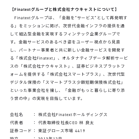
【Finatextグループと株式会社ナウキャストについて】
Finatextグループは、「金融を“サービス”として再発明す
る」をミッションに掲げ、次世代金融インフラの提供を通
して組込型金融を実現するフィンテック企業グループで
す。金融サービスのあるべき姿をユーザー視点から見直
し、パートナー事業者と共に新しい金融サービスを開発す
る「株式会社Finatext」、オルタナティブデータ解析サービ
スの「株式会社ナウキャスト」、証券ビジネスプラットフ
ォームを提供する「株式会社スマートプラス」、次世代型
デジタル保険の「スマートプラス少額短期保険株式会社」
といった事業会社を擁し、「金融がもっと暮らしに寄り添
う世の中」の実現を目指しています。
会社名 ： 株式会社Finatextホールディングス
代表者 ： 代表取締役社長CEO 林 良太
証券コード： 東証グロース市場 4419
設立 ： 2013年12月