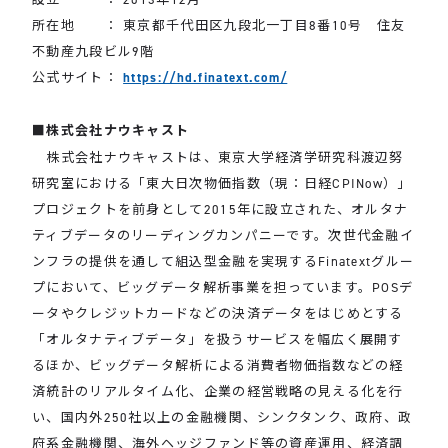
所在地 ： 東京都千代田区九段北一丁目8番10号 住友
不動産九段ビル9階
公式サイト：
https://hd.finatext.com/
■株式会社ナウキャスト
株式会社ナウキャストは、東京大学経済学研究科渡辺努
研究室における「東大日次物価指数（現：日経CPINow）」
プロジェクトを前身として2015年に設立された、オルタナ
ティブデータのリーディングカンパニーです。次世代金融イ
ンフラの提供を通して組込型金融を実現するFinatextグルー
プにおいて、ビッグデータ解析事業を担っています。POSデ
ータやクレジットカードなどの決済データをはじめとする
「オルタナティブデータ」を扱うサービスを幅広く展開す
るほか、ビッグデータ解析による消費者物価指数などの経
済統計のリアルタイム化、企業の経営戦略の見える化を行
い、国内外250社以上の金融機関、シンクタンク、政府、政
府系金融機関、海外ヘッジファンド等の資産運用、経済調