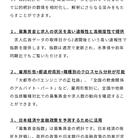
で公的統計の数値を相対化し、解釈にさらなる深みをもた
らすことができます。
１、募集賃金と求人の状況を高い速報性と高頻度性で提供
求人広告データの取得日から2週間後という高い速報性で
指数を提供します。指数は週次で更新され、水準値や前年
同期比でもご覧いただけます。
２、雇用形態×都道府県別×職種別のクロスセル分析が可能
「大都市のITエンジニアの正社員」、「全国の飲食関係
のアルバイト・パート」など、雇用形態別に、全国や他県
の当該職種対比での募集賃金や求人数の動向を確認するこ
とができます。
３、日本経済や金融政策を予測するために活用
「募集賃金指数」は募集賃金の統計です。日本経済の現
状を評価し、政府の政策や日本銀行の金融政策の効果が求