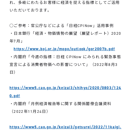
れ、多岐にわたるお客様に経済を捉える指標としてご活用
いただいております。
◯ご参考：官公庁などによる「日経CPINow」活用事例
・日本銀行「経済・物価情勢の展望（展望レポート）2020
年7月」
https://www.boj.or.jp/mopo/outlook/gor2007b.pdf
・内閣府「今週の指標：日経 CPINow にみられる緊急事態
宣言による消費者物価への影響について」（2022年8月3
日）
https://www5.cao.go.jp/keizai3/shihyo/2020/0803/124
0.pdf
・内閣府「月例経済報告等に関する関係閣僚会議資料
（2022年11月24日）
https://www5.cao.go.jp/keizai3/getsurei/2022/11kaigi.