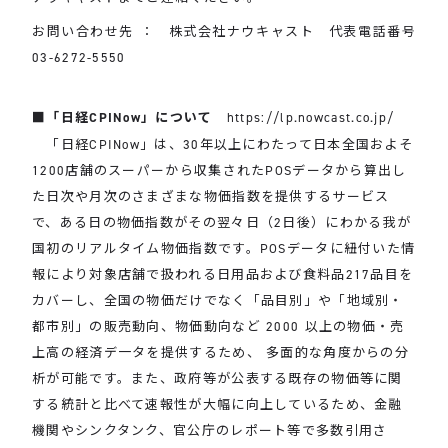
お問い合わせ先 ： 株式会社ナウキャスト 代表電話番号
03-6272-5550
■「日経CPINow」について
https://lp.nowcast.co.jp/
「日経CPINow」は、30年以上にわたって日本全国およそ
1200店舗のスーパーから収集されたPOSデータから算出し
た日次や月次のさまざまな物価指数を提供するサービス
で、ある日の物価指数がその翌々日（2日後）にわかる我が
国初のリアルタイム物価指数です。POSデータに紐付いた情
報により対象店舗で扱われる日用品および食料品217品目を
カバーし、全国の物価だけでなく「品目別」や「地域別・
都市別」の販売動向、物価動向など 2000 以上の物価・売
上高の経済デ一タを提供するため、 多面的な角度からの分
析が可能です。また、政府等が公表する既存の物価等に関
する統計と比べて速報性が大幅に向上しているため、金融
機関やシンクタンク、官公庁のレポート等で多数引用さ