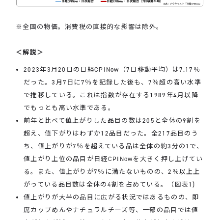
※全国の物価。消費税の直接的な影響は除外。
＜解説＞
2023年3月20日の日経CPINow（7日移動平均）は7.17％
だった。3月7日に7％を記録した後も、7％超の高い水準
で推移している。これは指数が存在する1989年4月以降
でもっとも高い水準である。
前年と比べて値上がりした品目の数は205と全体の9割を
超え、値下がりはわずか12品目だった。全217品目のう
ち、値上がりが7％を超えている品は全体の約3分の1で、
値上がり上位の品目が日経CPINowを大きく押し上げてい
る。また、値上がりが7％に満たないものの、2％以上上
がっている品目数は全体の4割を占めている。（図表1)
値上がりが大半の品目に広がる状況ではあるものの、即
席カップめんやナチュラルチーズ等、一部の品目では値