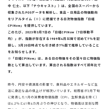
中 仁士、以下「ナウキャスト」）は、全国のスーパーから
収集されたPOSデータを解析し、食品・日用品の物価動向
をリアルタイム（※）に把握できる日次物価指数「日経
CPINow」を提供しています。
このたび、2023年3月7日の「
日経CPINow
（7日移動平
均）」が、指数が存在する1989年4月以降で初めて7％を記
録し、3月20日時点でも引き続き7％超で推移していること
をお知らせします。
※「日経CPINow」は、ある日の物価をその翌々日に物価指
数として算出しています。算出される指数はすべて前年比で
す。
昨今、円安や資源高の影響で、食料品やエネルギーなど生
活に身近な品の値上げが相次いでいます。総務省が2月下旬
に発表した1月の消費者物価指数（CPI、生鮮食品を除く）
は4.2％と41年4カ月ぶりの伸びとなり、物価高は深刻な問