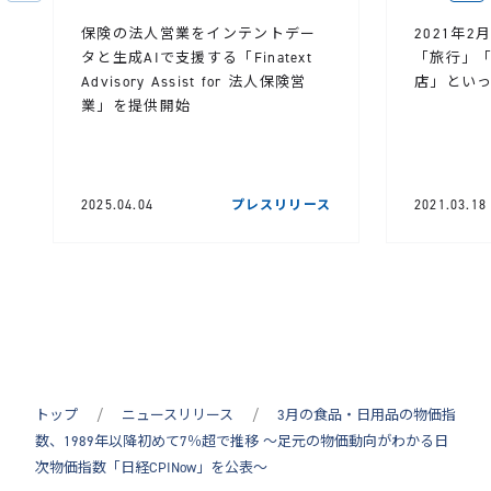
保険の法人営業をインテントデー
2021年
タと生成AIで支援する「Finatext
「旅行」
Advisory Assist for 法人保険営
店」とい
業」を提供開始
2025.04.04
プレスリリース
2021.03.18
トップ
ニュースリリース
3月の食品・日用品の物価指
数、1989年以降初めて7％超で推移 ～足元の物価動向がわかる日
次物価指数「日経CPINow」を公表～