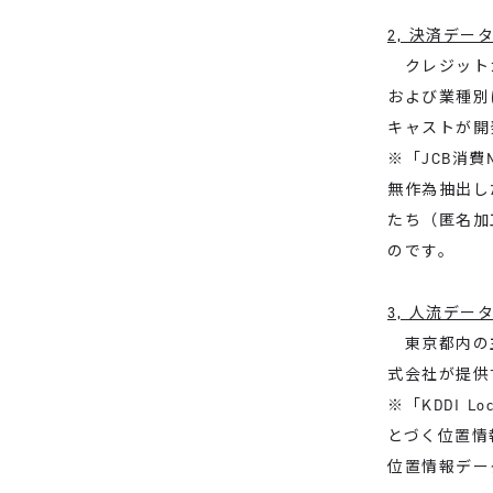
2, 決済デー
クレジットカ
および業種別
キャストが開
※「JCB消
無作為抽出し
たち（匿名加
のです。
3, 人流デー
東京都内の主
式会社が提供す
※「KDDI 
とづく位置情
位置情報デー