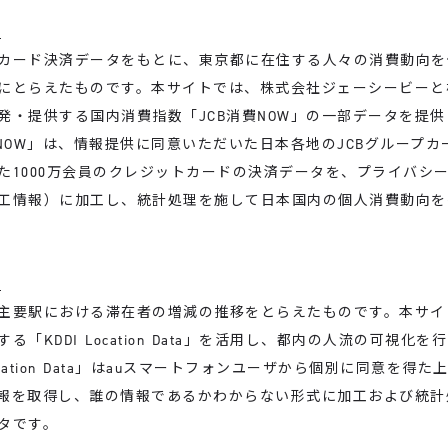
タ
ード決済データをもとに、東京都に在住する人々の消費動向を
にとらえたものです。本サイトでは、株式会社ジェーシービーと
発・提供する国内消費指数「JCB消費NOW」の一部データを提
費NOW」は、情報提供に同意いただいた日本各地のJCBグループ
た1000万会員のクレジットカードの決済データを、プライバシ
工情報）に加工し、統計処理を施して日本国内の個人消費動向を
タ
要駅における滞在者の増減の推移をとらえたものです。本サイト
る「KDDI Location Data」を活用し、都内の人流の可視化
Location Data」はauスマートフォンユーザから個別に同意を得た
報を取得し、誰の情報であるかわからない形式に加工および統計
タです。