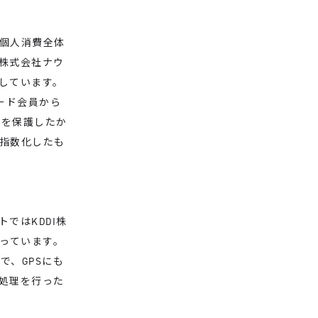
個人消費全体
株式会社ナウ
供しています。
カード会員から
ーを保護したか
指数化したも
ではKDDI株
を行っています。
上で、GPSにも
処理を行った