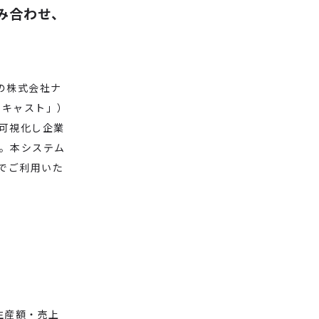
み合わせ、
プの株式会社ナ
ウキャスト」）
可視化し企業
。本システム
料でご利用いた
生産額・売上