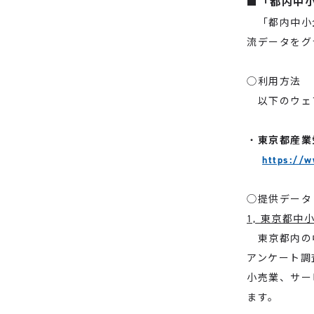
■「都内中
「都内中小企
流データをグ
◯利用方法
以下のウェブ
・
東京都産業
https://w
◯提供データ
1, 東京都中
東京都内の中
アンケート調
小売業、サー
ます。