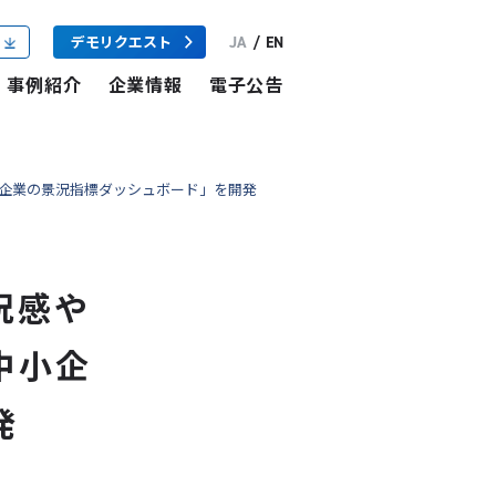
JA
/
EN
デモリクエスト
事例紹介
企業情報
電子公告
企業の景況指標ダッシュボード」を開発
況感や
中小企
発