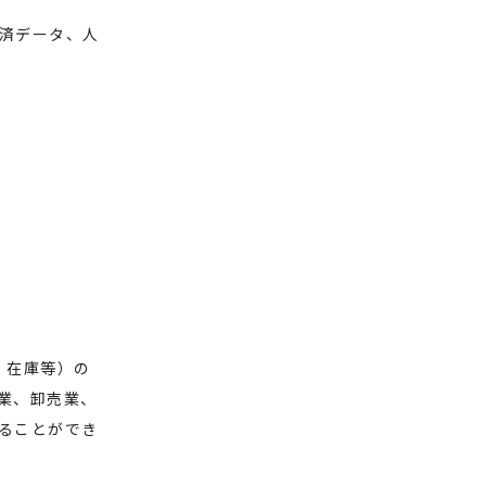
済データ、人
、在庫等）の
業、卸売業、
ることができ