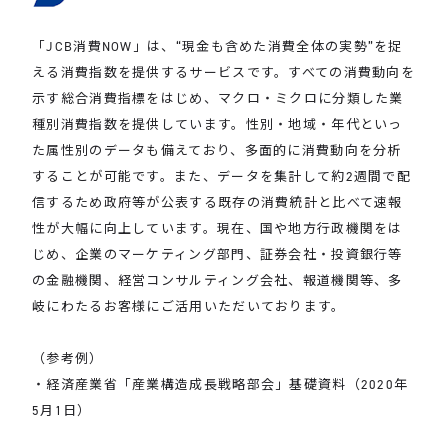
「JCB消費NOW」は、“現金も含めた消費全体の実勢”を捉
える消費指数を提供するサービスです。すべての消費動向を
示す総合消費指標をはじめ、マクロ・ミクロに分類した業
種別消費指数を提供しています。性別・地域・年代といっ
た属性別のデータも備えており、多面的に消費動向を分析
することが可能です。また、データを集計して約2週間で配
信するため政府等が公表する既存の消費統計と比べて速報
性が大幅に向上しています。現在、国や地方行政機関をは
じめ、企業のマーケティング部門、証券会社・投資銀行等
の金融機関、経営コンサルティング会社、報道機関等、多
岐にわたるお客様にご活用いただいております。
（参考例）
・経済産業省「産業構造成長戦略部会」基礎資料（2020年
5月1日）