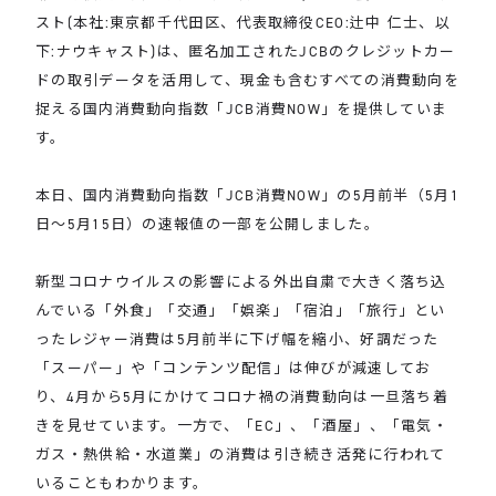
スト(本社:東京都千代田区、代表取締役CEO:辻中 仁士、以
下:ナウキャスト)は、匿名加工されたJCBのクレジットカー
ドの取引データを活用して、現金も含むすべての消費動向を
捉える国内消費動向指数「JCB消費NOW」を提供していま
す。
本日、国内消費動向指数「JCB消費NOW」の5月前半（5月1
日～5月15日）の速報値の一部を公開しました。
新型コロナウイルスの影響による外出自粛で大きく落ち込
んでいる「外食」「交通」「娯楽」「宿泊」「旅行」とい
ったレジャー消費は5月前半に下げ幅を縮小、好調だった
「スーパー」や「コンテンツ配信」は伸びが減速してお
り、4月から5月にかけてコロナ禍の消費動向は一旦落ち着
きを見せています。一方で、「EC」、「酒屋」、「電気・
ガス・熱供給・水道業」の消費は引き続き活発に行われて
いることもわかります。