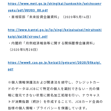
https://www.meti.go.jp/shingikai/sankoshin/seicho
senr
yaku/pdf/003
03_00.pdf
・首相官邸「未来投資会議資料」（2020年5月14日）
http://www.kantei.go.jp/jp/singi/keizaisaisei/miraitoshi
kaigi/dai38/siryou1.pdf
・内閣府「月例経済報告等に関する関係閣僚会議資料」
（2020年5月28日）
https://www5.cao.go.jp/keizai3/getsurei/2020/05kaigi.
pdf
※個人情報保護法および関連法を順守し、クレジットカー
ドのデータはJCBにて特定の個人を識別できない・元の情
報に復元できない状態に匿名加工処理を行い、ナウキャス
トが消費指数（統計）を作成することで、JCBカード会員の
皆様の個人情報・プライバシーを保護しています。