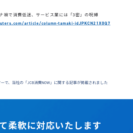
ナ禍で消費低迷、サービス業には「3密」の呪縛
reuters.com/article/column-tamaki-idJPKCN21X0Q7
ターで、当社の「JCB消費NOW」に関する記事が掲載されました
て柔軟に対応いたします