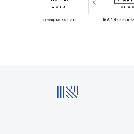
al
Teqnological Asia Ltd.
株式会社Finatex