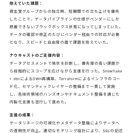
抱えていた課題：
資生堂グループからの独立時、短期間での立ち上げを優先
したことで、データパイプラインの仕様がベンダーにしか
把握できないブラックボックス状態になってしまっていた。
データの確認や修正のたびにベンダー経由での対応が必要
となり、スピードと自由度の面で課題を抱えていた。
ナウキャストのご支援内容：
データアセスメントで現状を診断し、優先度の高い課題か
ら段階的にスコープを広げながら支援を行った。Snowflake
× dbtによるDWH再構築、Terraformによるインフラのコー
ド化、セマンティックレイヤーの整備まで一貫して実施
し、各技術領域のハンズオンやドキュメント整備を通じた
内製化支援も並行して進めた。
支援の成果：
データリネージの可視化やメタデータ整備によりデータへ
の透明性が向上。適切なモデリング設計により、SQLの記述