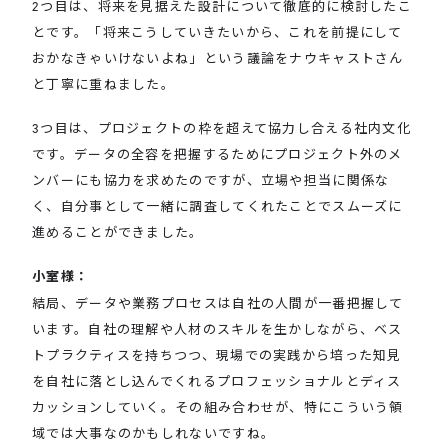
2つ目は、将来を見据えた設計について徹底的に検討したこ
とです。「将来こうしていきたいから、これを前提にして
おかなきゃいけないよね」という議論をナウキャストさん
と丁寧に重ねました。
3つ目は、プロジェクトの枠を超えて協力し合える社内文化
です。データの全容を把握するためにプロジェクト外のメ
ンバーにも協力を求めたのですが、立場や担当に関係な
く、自分事として一緒に調査してくれたことでスムーズに
進めることができました。
小室様：
結局、データや業務プロセスは自社の人間が一番把握して
います。自社の理解や人材のスキルを生かしながら、ベス
トプラクティスを持ちつつ、現場での実践から培った知見
を自社に落とし込んでくれるプロフェッショナルとディス
カッションしていく。その組み合わせが、特にこういう領
域では大事なのかもしれないですね。