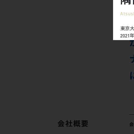
Atsus
東京
202
務、
リング
るwe
取り組
ー記事: h
magaz
会社概要