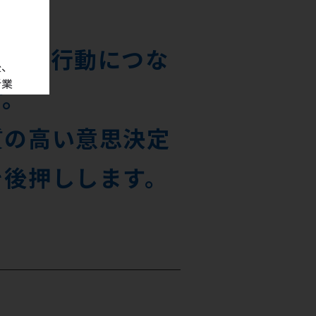
いた、行動につな
後、
析業
す。
ジニア
支援す
質の高い意思決定
開発に
タビュ
を後押しします。